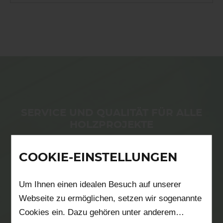
Fassaden, Fassadenprofile, Fassadenverkleidung aus Aluminium, Twinson und PVC
Terrasse / Fassade / Verkleidungen im Innenbereich
SERVICE UND QUALITÄT FÜR ALLE
HOLZPROJEKTE
COOKIE-EINSTELLUNGEN
Um Ihnen einen idealen Besuch auf unserer
Webseite zu ermöglichen, setzen wir sogenannte
Cookies ein. Dazu gehören unter anderem