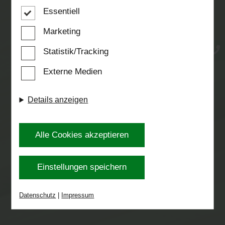
Cookies, die für die Steuerung und den
Essentiell
reibungslosen Betrieb unserer kommerziellen
ALLES AUS EINER HAND
Unternehmensseite notwendig sind. Zusätzlich
Marketing
verwenden wir Cookies zur anonymen Erhebung
Statistik/Tracking
von Statistiken sowie solche, die zur Ausspielung
Externe Medien
und Anzeige personalisierter Inhalte auch nach
dem Besuch unserer Webseite eingesetzt werden
Details anzeigen
können. Durch unsere Cookie-Einstellungen
können Sie selbst entscheiden, ob und welche
Cookies Sie zulassen möchten. Bitte beachten
Alle Cookies akzeptieren
Sie, dass anhand Ihrer getätigten Einstellungen
eventuell nicht alle Leistungen auf der Webseite
UMFASSENDER SERVICE
Einstellungen speichern
zur Verfügung stehen können. Ihre Einwilligung
können Sie jederzeit widerrufen und in den
Datenschutz
|
Impressum
Cookie-Einstellungen entsprechend ändern. In
unseren
Datenschutzhinweisen
finden Sie weitere