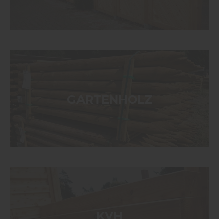
GARTENHOLZ
KVH