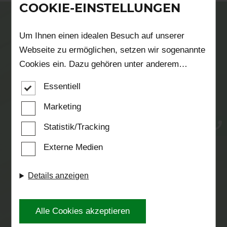
COOKIE-EINSTELLUNGEN
Um Ihnen einen idealen Besuch auf unserer
Webseite zu ermöglichen, setzen wir sogenannte
SERVICE UND QUALITÄT FÜR ALLE
Cookies ein. Dazu gehören unter anderem
HOLZPROJEKTE
Cookies, die für die Steuerung und den
Essentiell
reibungslosen Betrieb unserer kommerziellen
Unternehmensseite notwendig sind. Zusätzlich
Marketing
verwenden wir Cookies zur anonymen Erhebung
Statistik/Tracking
von Statistiken sowie solche, die zur Ausspielung
Externe Medien
und Anzeige personalisierter Inhalte auch nach
dem Besuch unserer Webseite eingesetzt werden
Details anzeigen
können. Durch unsere Cookie-Einstellungen
können Sie selbst entscheiden, ob und welche
ALLES AUS EINER HAND
Cookies Sie zulassen möchten. Bitte beachten
Alle Cookies akzeptieren
Sie, dass anhand Ihrer getätigten Einstellungen