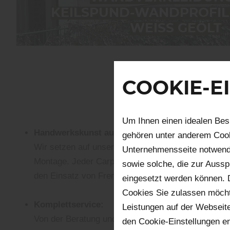
KEILSPUND-WANDPROFIL
WEISS GEÖLT
COOKIE-E
Um Ihnen einen idealen Bes
Handwerkskunst aus einer Hand:
gehören unter anderem Cook
Wir setzen auf unser eigenes, erfahrenes Team – v
Unternehmensseite notwendi
Montage. Jeder Carport wird mit Sorgfalt und Leid
sowie solche, die zur Auss
den Einsatz von Fremdfirmen.
eingesetzt werden können. 
Cookies Sie zulassen möchte
Komplettservice:
Leistungen auf der Webseite
Von der Beratung und dem Aufmaßtermin vor Ort üb
den Cookie-Einstellungen e