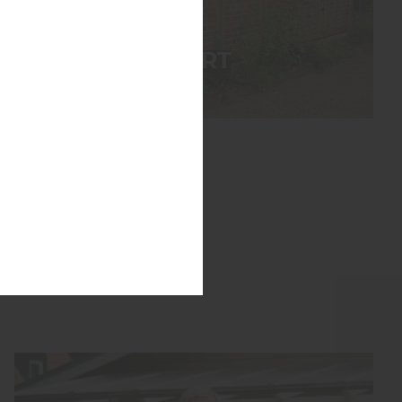
TTELDACHCARPORT
MIT FACHWERK