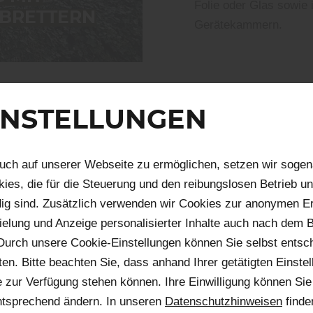
Folie oder Glas sowie 
BRETTERN
Gerätekammern.
INSTELLUNGEN
uch auf unserer Webseite zu ermöglichen, setzen wir sogen
ies, die für die Steuerung und den reibungslosen Betrieb u
on der Zimmerei bis zur
g sind. Zusätzlich verwenden wir Cookies zur anonymen Er
enschaft umgesetzt, ohne
pielung und Anzeige personalisierter Inhalte auch nach dem
Durch unsere Cookie-Einstellungen können Sie selbst entsc
n. Bitte beachten Sie, dass anhand Ihrer getätigten Einstell
 zur Verfügung stehen können. Ihre Einwilligung können Sie 
er die Planung bis zur
ntsprechend ändern. In unseren
Datenschutzhinweisen
finde