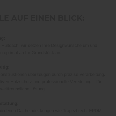
LE AUF EINEN BLICK:
ng:
er Pultdach, wir setzen Ihre Designwünsche um und
n optimal an Ihr Grundstück an.
ltig:
onstruktionen überzeugen durch präzise Verarbeitung,
iven Holzschutz und professionelle Veredelung – für
weltfreundliche Lösung.
sstattung:
hiedenen Dacheindeckungen wie Trapezblech, EPDM-