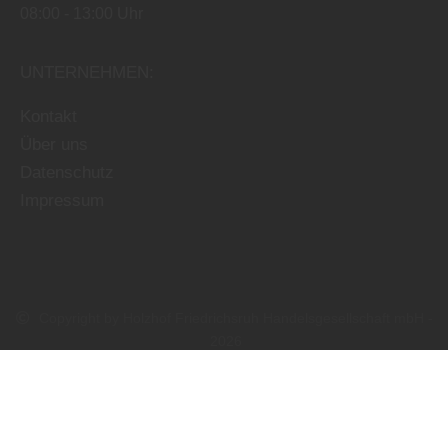
08:00
13:00 Uhr
UNTERNEHMEN:
Kontakt
Über uns
Datenschutz
Impressum
Copyright by Holzhof Friedrichsruh Handelsgesellschaft mbH -
2026
In Kooperation mit dem