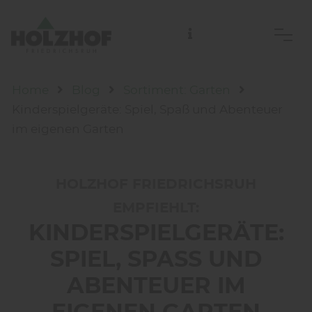
Holzhof Friedrichsruh Handelsgesellschaft mbH
01. Nov.
Home
Blog
Sortiment: Garten
Kinderspielgeräte: Spiel, Spaß und Abenteuer
im eigenen Garten
HOLZHOF FRIEDRICHSRUH
EMPFIEHLT:
KINDERSPIELGERÄTE:
SPIEL, SPASS UND A
BENTEUER IM E