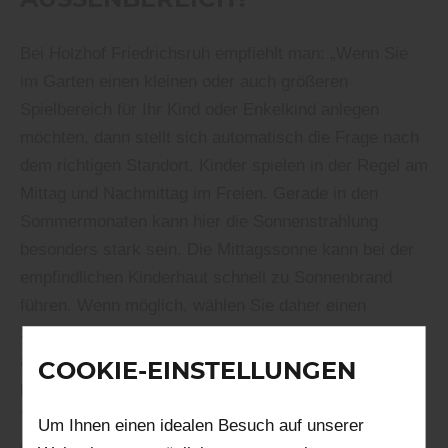
Bei Holzhof Friedrichsruh empfiehlt man: „Wenn Sie
im Garten einen kleinen oder auch größeren
Spielbereich für Ihr Kind oder Enkelkind anlegen
möchten, dann stellt sich automatisch die Frage nach
dem richtigen Standort. Kinder spielen in der Regel am
Mittag und Nachmittag im Freien. Gerade in den
Sommermonaten kann hier die Sonnenstrahlung
besonders stark sein. Die Mittagssonne kann bei der
empfindlichen Kinderhaut schnell zu Sonnenbrand
führen. Wenn möglich, wählen Sie daher einen
Standort für Nestschaukel, Wippe und Sandkasten
aus, der sich mittags im Halbschatten befindet. Steht
COOKIE-EINSTELLUNGEN
kein Schattenplatz zur Verfügung, können Sie einen
Teil der Gartenspielgeräte mit einem Sonnenschirm,
Um Ihnen einen idealen Besuch auf unserer
einem Sonnensegel oder einem Pavillon beschatten.“