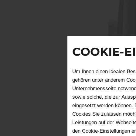
COOKIE-E
Um Ihnen einen idealen Bes
WAR
gehören unter anderem Cook
Unternehmensseite notwendi
DIE
sowie solche, die zur Auss
eingesetzt werden können. 
PER
Cookies Sie zulassen möchte
Leistungen auf der Webseite
Sind die Ki
den Cookie-Einstellungen e