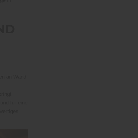
ge in
ND
ngen an Wand
ringt
und für eine
wertiges