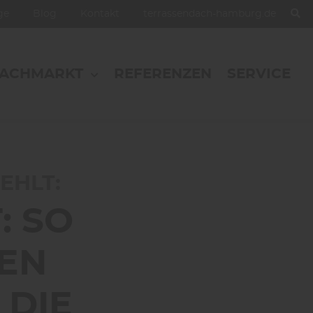
oge
Blog
Kontakt
terrassendach-hamburg.de
FACHMARKT
REFERENZEN
SERVICE
ie Kinder aus dem Haus sind
EHLT:
: SO
REN
 DIE