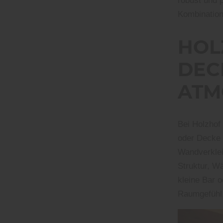
robust und 
Kombinatio
HOL
DEC
ATM
Bei Holzhof
oder Decke 
Wandverklei
Struktur, W
kleine Bar 
Raumgefühl