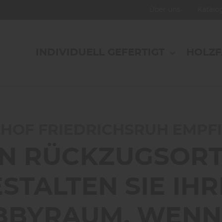
Über uns
Katal
INDIVIDUELL GEFERTIGT
HOLZ
zugsort: So gestalten Sie Ihren Hobbyraum, wenn d
HOF FRIEDRICHSRUH EMPFI
N RÜCKZUGSORT
STALTEN SIE IH
BYRAUM, WENN