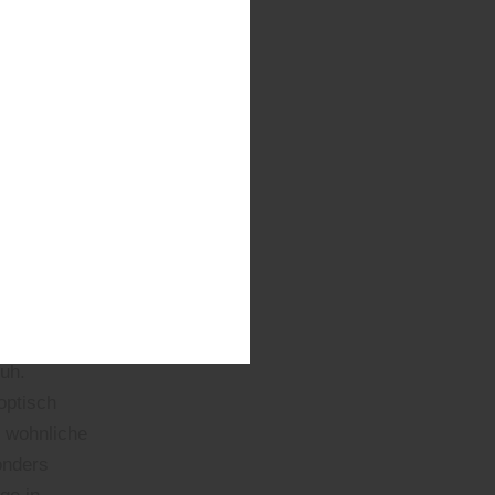
rmöglicht
u kommen“,
ann viele
unge – oder
.
LAG:
uh.
optisch
 wohnliche
onders