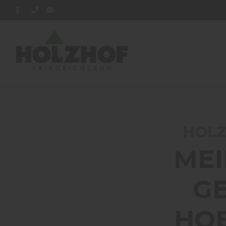
Home
Blog
Sortiment: Boden
Mein Rück
HOLZ
MEI
GE
HOB