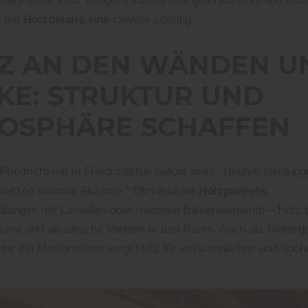
pflegeleicht sind. In Sporträumen sind gelenkschonende Belä
n mit
Holzdetails
eine clevere Lösung.
Z AN DEN WÄNDEN U
KE: STRUKTUR UND
OSPHÄRE SCHAFFEN
 Friedrichsruh in Friedrichsruh betont man: „Holzverkleidu
setzen stilvolle Akzente.“ Ob vertikale
Holzpaneele
,
dungen mit Lamellen oder massive Balkenelemente – Holz b
ärme und akustische Vorteile in den Raum. Auch als Hintergr
oder ein Medienboard sorgt Holz für ein wohnliches und hoch
.