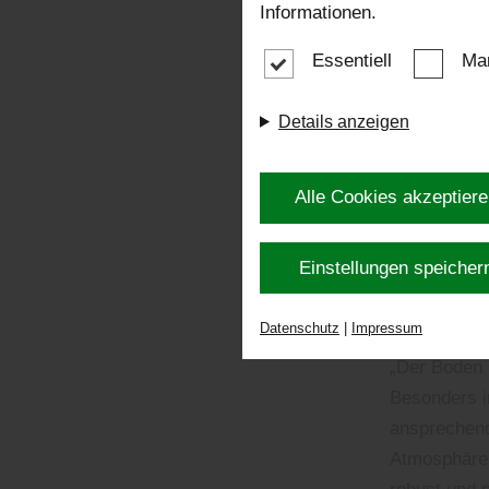
Wünschen um
Informationen.
es, Hobbys 
Essentiell
Mar
hört man be
Funktionen 
Details anzeigen
was auch im
DER
Alle Cookies akzeptier
KRI
Einstellungen speicher
HOB
Datenschutz
|
Impressum
„Der Boden 
Besonders i
ansprechend
Atmosphäre