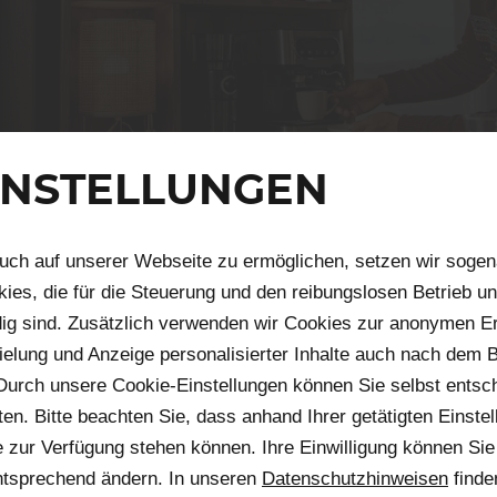
INSTELLUNGEN
uch auf unserer Webseite zu ermöglichen, setzen wir sogen
UM JETZT UMGESTAL
ies, die für die Steuerung und den reibungslosen Betrieb u
g sind. Zusätzlich verwenden wir Cookies zur anonymen Er
 CHANCE FÜR
pielung und Anzeige personalisierter Inhalte auch nach dem
Durch unsere Cookie-Einstellungen können Sie selbst entsc
SÖNLICHE RÄUME
n. Bitte beachten Sie, dass anhand Ihrer getätigten Einstell
 zur Verfügung stehen können. Ihre Einwilligung können Sie 
nder einmal aus dem Haus, werden Räume frei, die ganz nac
ntsprechend ändern. In unseren
Datenschutzhinweisen
finde