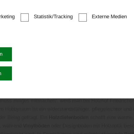
gestaltet werden können. „Diese neu gewonnene Fläche e
auszuleben, Gäste zu empfangen oder einfach zur Ruhe z
keting
Statistik/Tracking
Externe Medien
i Holzhof Friedrichsruh aus Friedrichsruh. Ein Hobbyraum k
übernehmen: Musikzimmer, Fitnessbereich, Bar oder Leselo
mer Ihren persönlichen Vorlieben und Interessen entspricht
 PASSENDE BODENBE
en
TERIEN FÜR IHREN
n
BYRAUM
muss einiges mitmachen“, weiß man bei Holzhof Friedrichsr
m Hobbyraum ist ein widerstandsfähiger, pflegeleichter und 
er Belag gefragt. Ein
Holzdielenboden
schafft eine warme,
, während
Vinylböden
oder Designböden mit Holzoptik bes