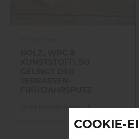
Garten
|
Farben
HOLZ, WPC &
KUNSTSTOFF: SO
GELINGT DER
TERRASSEN-
FRÜHJAHRSPUTZ
Wie Sie Ihre Holzterrasse ...
COOKIE-E