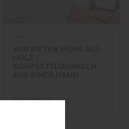
Service
WIR BIETEN MEHR ALS
HOLZ -
KOMPLETTLÖSUNGEN
AUS EINER HAND
Mehr erfahren