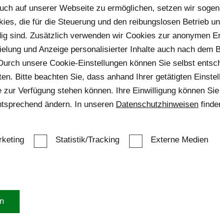
uch auf unserer Webseite zu ermöglichen, setzen wir sogen
ies, die für die Steuerung und den reibungslosen Betrieb u
g sind. Zusätzlich verwenden wir Cookies zur anonymen Er
pielung und Anzeige personalisierter Inhalte auch nach dem
Durch unsere Cookie-Einstellungen können Sie selbst entsc
n. Bitte beachten Sie, dass anhand Ihrer getätigten Einstell
 zur Verfügung stehen können. Ihre Einwilligung können Sie 
ntsprechend ändern. In unseren
Datenschutzhinweisen
finde
keting
Statistik/Tracking
Externe Medien
Sauna und Wellness
ZUHAUSE SAUNIEREN -
HEIMSAUNA - WELCHE
en
SAUNA PASST ZU IHNEN