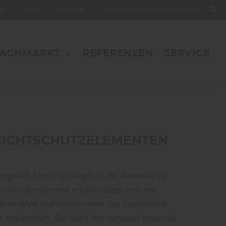
oge
Blog
Kontakt
terrassendach-hamburg.de
FACHMARKT
REFERENZEN
SERVICE
 SICHTSCHUTZELEMENTEN
ugleich. Umso wichtiger ist es, Bereiche zu
chtschutzelemente erfüllen dabei mehrere
ieren Wind und strukturieren das Grundstück.
s maßgeblich. Die Wahl des richtigen Materials