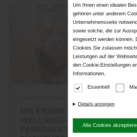
Um Ihnen einen idealen Bes
gehören unter anderem Cook
Unternehmensseite notwendi
sowie solche, die zur Auss
eingesetzt werden können. 
Cookies Sie zulassen möchte
Leistungen auf der Webseite
den Cookie-Einstellungen e
Informationen.
Essentiell
Mar
Sauna und Wellness
Details anzeigen
DIE EIGENE SAUNA -
WELLNESS-OASE UND
Alle Cookies akzeptier
PERSÖNLICHER