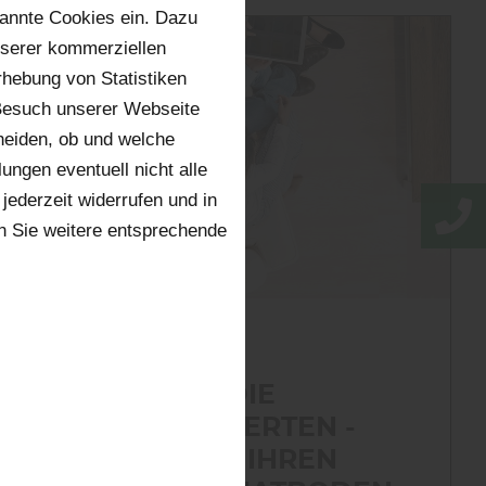
annte Cookies ein. Dazu
nserer kommerziellen
hebung von Statistiken
 Besuch unserer Webseite
heiden, ob und welche
ungen eventuell nicht alle
jederzeit widerrufen und in
n Sie weitere entsprechende
Boden
|
Service
FRAGEN SIE DIE
LAMINAT-EXPERTEN -
WENN ES UM IHREN