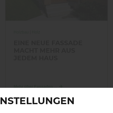
Holzbau
|
Holz
EINE NEUE FASSADE
MACHT MEHR AUS
JEDEM HAUS
Mehr über Fassaden ...
INSTELLUNGEN