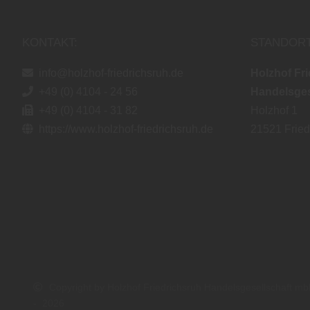
KONTAKT:
STANDORT
info@holzhof-friedrichsruh.de
Holzhof Fr
+49 (0) 4104 - 24 56
Handelsges
+49 (0) 4104 - 31 82
Holzhof 1
https://www.holzhof-friedrichsruh.de
21521
Fried
Copyright by Holzhof Friedrichsruh Handelsgesellschaft m
- 2026