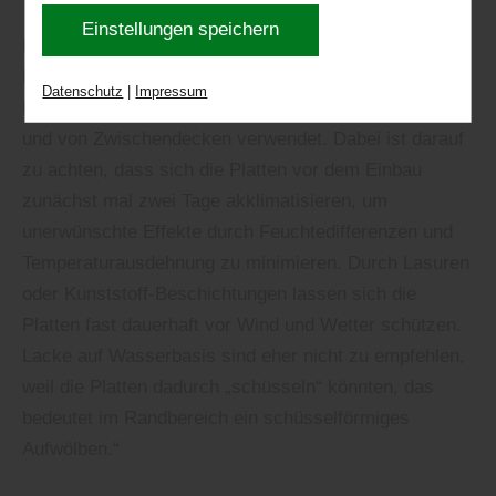
eventuell nicht alle Leistungen auf der Webseite
Einstellungen speichern
zur Verfügung stehen können. Ihre Einwilligung
Holzhof Friedrichsruh aus Friedrichsruh weiter: „Beim
können Sie jederzeit widerrufen und in den
Hausbau werden die Platten unter anderem zur
Datenschutz
|
Impressum
Cookie-Einstellungen entsprechend ändern. In
Beplankung und Aussteifung der Wand, des Dachs
unseren
Datenschutzhinweisen
finden Sie weitere
und von Zwischendecken verwendet. Dabei ist darauf
entsprechende Informationen.
zu achten, dass sich die Platten vor dem Einbau
zunächst mal zwei Tage akklimatisieren, um
unerwünschte Effekte durch Feuchtedifferenzen und
Temperaturausdehnung zu minimieren. Durch Lasuren
oder Kunststoff-Beschichtungen lassen sich die
Platten fast dauerhaft vor Wind und Wetter schützen.
Lacke auf Wasserbasis sind eher nicht zu empfehlen,
weil die Platten dadurch „schüsseln“ könnten, das
bedeutet im Randbereich ein schüsselförmiges
Aufwölben.“