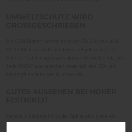
UMWELTSCHUTZ WIRD
GROSSGESCHRIEBEN
Die OSB-Platten werden nach der EN 300 bzw. DIN
EN 13986 hergestellt und formaldehydfrei verleimt.
Unsere Platten tragen zum aktiven Umweltschutz bei.
Jede OSB-Platte speichert dauerhaft das
CO₂
und
bekämpft so aktiv den Klimawandel.
GUTES AUSSEHEN BEI HOHER
FESTIGKEIT
Gerade in Längsrichtung der Späne sind diese Art
Platten außerordentlich biegefest. Wegen des oben