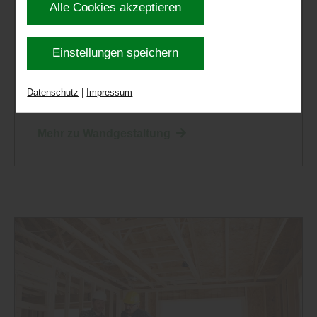
Cookies Sie zulassen möchten. Bitte beachten
Alle Cookies akzeptieren
Sie, dass anhand Ihrer getätigten Einstellungen
Innenausbau
|
Wand und Decke
eventuell nicht alle Leistungen auf der Webseite
Einstellungen speichern
„FUSSBODEN AN DER WAND“ – T
zur Verfügung stehen können. Ihre Einwilligung
RENDIGE IDEEN MIT ECHTHOLZ, D
können Sie jederzeit widerrufen und in den
EKORPANEELEN ODER LAMINAT
Datenschutz
|
Impressum
Cookie-Einstellungen entsprechend ändern. In
unseren
Datenschutzhinweisen
finden Sie weitere
Mehr zu Wandgestaltung
entsprechende Informationen.